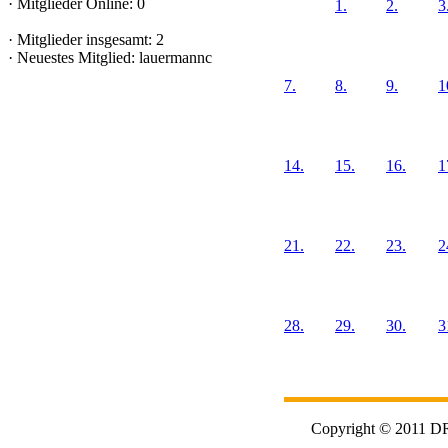
·
Mitglieder Online: 0
1.
2.
3
·
Mitglieder insgesamt: 2
·
Neuestes Mitglied:
lauermannc
7.
8.
9.
1
14.
15.
16.
1
21.
22.
23.
2
28.
29.
30.
3
Copyright © 2011 DRK