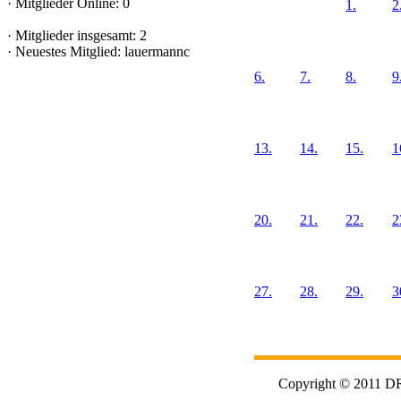
·
Mitglieder Online: 0
1.
2
·
Mitglieder insgesamt: 2
·
Neuestes Mitglied:
lauermannc
6.
7.
8.
9
13.
14.
15.
1
20.
21.
22.
2
27.
28.
29.
3
Copyright © 2011 DRK