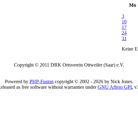
Mo
3
10
17
24
31
Keine Er
Copyright © 2011 DRK Ortsverein Ottweiler (Saar) e.V.
Powered by
PHP-Fusion
copyright © 2002 - 2026 by Nick Jones.
eleased as free software without warranties under
GNU Affero GPL
v3