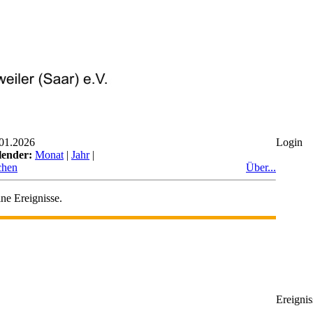
01.2026
Login
lender:
Monat
|
Jahr
|
chen
Über...
ne Ereignisse.
Ereignis