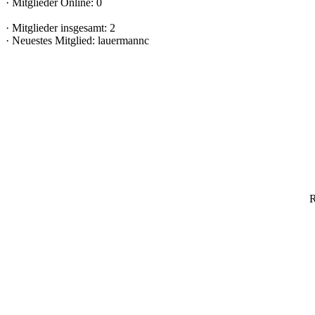
·
Mitglieder Online: 0
·
Mitglieder insgesamt: 2
·
Neuestes Mitglied:
lauermannc
R