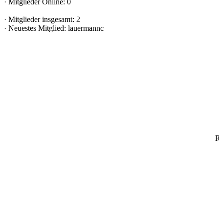
·
Mitglieder Online: 0
·
Mitglieder insgesamt: 2
·
Neuestes Mitglied:
lauermannc
R