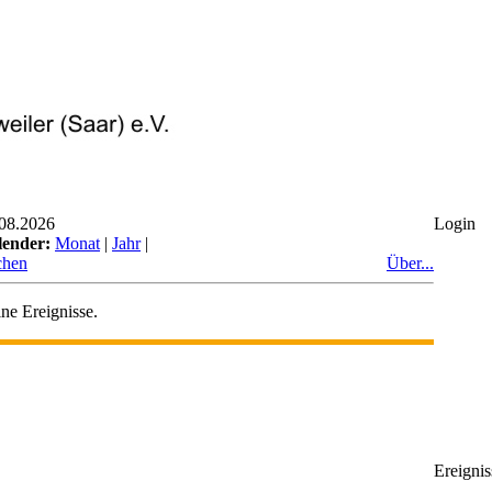
08.2026
Login
lender:
Monat
|
Jahr
|
chen
Über...
ne Ereignisse.
Ereignis