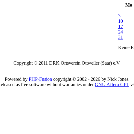
Mo
3
10
17
24
31
Keine Er
Copyright © 2011 DRK Ortsverein Ottweiler (Saar) e.V.
Powered by
PHP-Fusion
copyright © 2002 - 2026 by Nick Jones.
eleased as free software without warranties under
GNU Affero GPL
v3