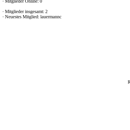
·
Mitglieder Online: 0
·
Mitglieder insgesamt: 2
·
Neuestes Mitglied:
lauermannc
R