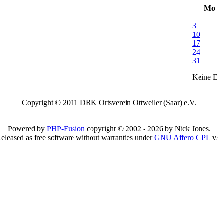
Mo
3
10
17
24
31
Keine Er
Copyright © 2011 DRK Ortsverein Ottweiler (Saar) e.V.
Powered by
PHP-Fusion
copyright © 2002 - 2026 by Nick Jones.
eleased as free software without warranties under
GNU Affero GPL
v3