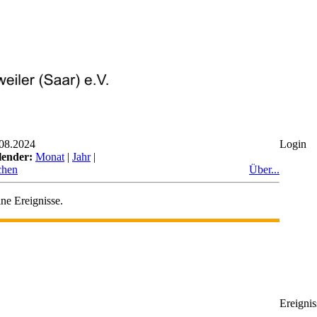
08.2024
Login
lender:
Monat
|
Jahr
|
chen
Über...
ne Ereignisse.
Ereignis