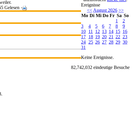
eiler.
Ereignisse
5 Gelesen ·
<<
August 2026
>>
Mo
Di
Mi
Do
Fr
Sa
So
1
2
3
4
5
6
7
8
9
10
11
12
13
14
15
16
17
18
19
20
21
22
23
24
25
26
27
28
29
30
31
Keine Ereignisse.
82,742,032 eindeutige Besuche
.