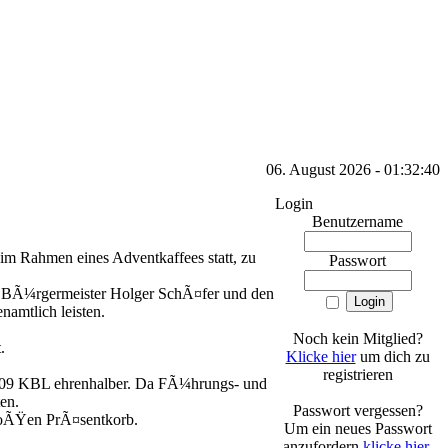
06. August 2026 - 01:32:40
Login
Benutzername
im Rahmen eines Adventkaffees statt, zu
Passwort
n BÃ¼rgermeister Holger SchÃ¤fer und den
namtlich leisten.
Noch kein Mitglied?
.
Klicke hier
um dich zu
registrieren
 2009 KBL ehrenhalber. Da FÃ¼hrungs- und
en.
Passwort vergessen?
groÃŸen PrÃ¤sentkorb.
Um ein neues Passwort
anzufordern
klicke hier
.