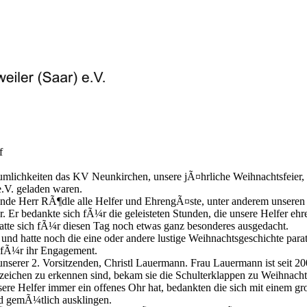
f
mlichkeiten das KV Neunkirchen, unsere jÃ¤hrliche Weihnachtsfeier, 
.V. geladen waren.
nde Herr RÃ¶dle alle Helfer und EhrengÃ¤ste, unter anderem unsere
. Er bedankte sich fÃ¼r die geleisteten Stunden, die unsere Helfer ehre
hatte sich fÃ¼r diesen Tag noch etwas ganz besonderes ausgedacht.
 und hatte noch die eine oder andere lustige Weihnachtsgeschichte parat
n fÃ¼r ihr Engagement.
nserer 2. Vorsitzenden, Christl Lauermann. Frau Lauermann ist seit
eichen zu erkennen sind, bekam sie die Schulterklappen zu Weihnacht
ere Helfer immer ein offenes Ohr hat, bedankten die sich mit einem 
 gemÃ¼tlich ausklingen.