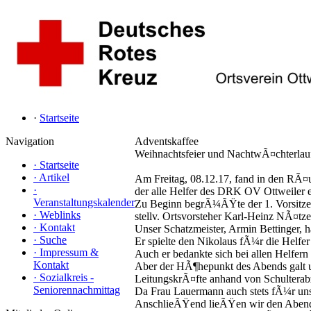
·
Startseite
Navigation
Adventskaffee
Weihnachtsfeier und NachtwÃ¤chterlau
·
Startseite
·
Artikel
Am Freitag, 08.12.17, fand in den RÃ¤u
·
der alle Helfer des DRK OV Ottweiler e
Veranstaltungskalender
Zu Beginn begrÃ¼ÃŸte der 1. Vorsitze
·
Weblinks
stellv. Ortsvorsteher Karl-Heinz NÃ¤tzer
·
Kontakt
Unser Schatzmeister, Armin Bettinger, 
·
Suche
Er spielte den Nikolaus fÃ¼r die Helfer
·
Impressum &
Auch er bedankte sich bei allen Helfer
Kontakt
Aber der HÃ¶hepunkt des Abends galt u
·
Sozialkreis -
LeitungskrÃ¤fte anhand von Schulterabz
Seniorennachmittag
Da Frau Lauermann auch stets fÃ¼r uns
AnschlieÃŸend lieÃŸen wir den Abend