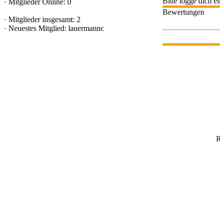
Bitte logge dich 
·
Mitglieder Online: 0
Bewertungen
·
Mitglieder insgesamt: 2
·
Neuestes Mitglied:
lauermannc
R