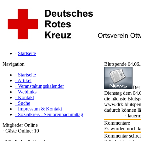
·
Startseite
Navigation
Blutspende 04.06
·
Startseite
·
Artikel
·
Veranstaltungskalender
Der
·
Weblinks
Dienstag dem 04.
·
Kontakt
die nächste Bluts
·
Suche
www.drk-blutspen
·
Impressum & Kontakt
dadurch können lä
·
Sozialkreis - Seniorennachmittag
·
lauer
Kommentare
Mitglieder Online
Es wurden noch k
·
Gäste Online: 10
Kommentar schre